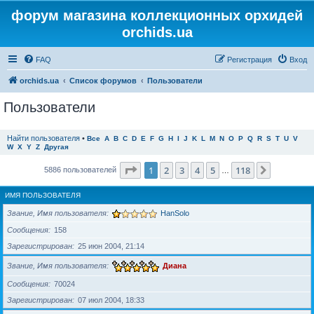
форум магазина коллекционных орхидей
orchids.ua
FAQ
Регистрация
Вход
orchids.ua
Список форумов
Пользователи
Пользователи
Найти пользователя
•
Все
A
B
C
D
E
F
G
H
I
J
K
L
M
N
O
P
Q
R
S
T
U
V
W
X
Y
Z
Другая
Страница
1
из
118
1
2
3
4
5
118
След.
5886 пользователей
…
ИМЯ ПОЛЬЗОВАТЕЛЯ
Звание, Имя пользователя
HanSolo
Сообщения
158
Зарегистрирован
25 июн 2004, 21:14
Звание, Имя пользователя
Диана
Сообщения
70024
Зарегистрирован
07 июл 2004, 18:33