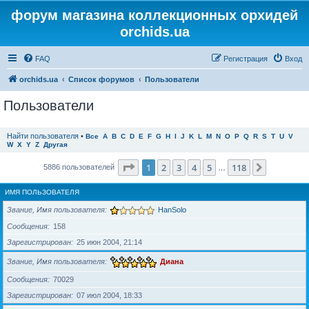
форум магазина коллекционных орхидей
orchids.ua
FAQ
Регистрация
Вход
orchids.ua
Список форумов
Пользователи
Пользователи
Найти пользователя
•
Все
A
B
C
D
E
F
G
H
I
J
K
L
M
N
O
P
Q
R
S
T
U
V
W
X
Y
Z
Другая
Страница
1
из
118
1
2
3
4
5
118
След.
5886 пользователей
…
ИМЯ ПОЛЬЗОВАТЕЛЯ
Звание, Имя пользователя
HanSolo
Сообщения
158
Зарегистрирован
25 июн 2004, 21:14
Звание, Имя пользователя
Диана
Сообщения
70029
Зарегистрирован
07 июл 2004, 18:33