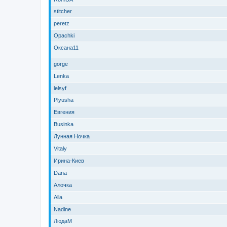
stitcher
peretz
Opachki
Оксана11
gorge
Lenka
lelsyf
Plyusha
Евгения
Businka
Лунная Ночка
Vitaly
Ирина-Киев
Dana
Алочка
Alla
Nadine
ЛюдаМ