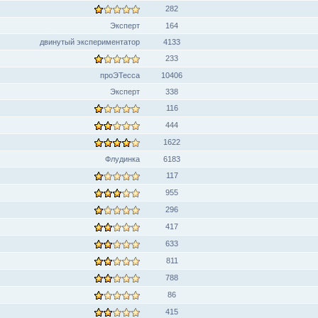
282
Эксперт
164
двинутый экспериментатор
4133
233
проЭТесса
10406
Эксперт
338
116
444
1622
Флудинка
6183
117
955
296
417
633
811
788
86
415