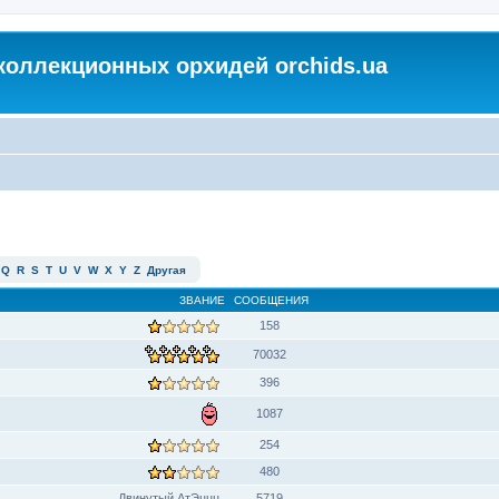
коллекционных орхидей orchids.ua
Q
R
S
T
U
V
W
X
Y
Z
Другая
ЗВАНИЕ
СООБЩЕНИЯ
158
70032
396
1087
254
480
Двинутый АтЭццц
5719