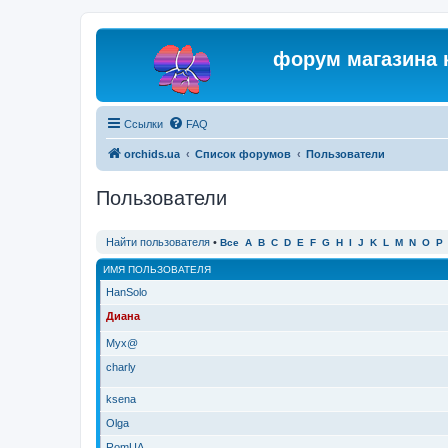
форум магазина 
Ссылки
FAQ
orchids.ua
Список форумов
Пользователи
Пользователи
Найти пользователя
•
Все
A
B
C
D
E
F
G
H
I
J
K
L
M
N
O
P
ИМЯ ПОЛЬЗОВАТЕЛЯ
HanSolo
Диана
Myx@
charly
ksena
Olga
RomUA