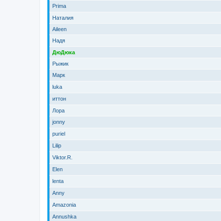
Prima
Наталия
Aileen
Надя
ДюДюка
Рыжик
Марк
luka
иттон
Лора
jonny
puriel
Lilip
Viktor.R.
Elen
lenta
Anny
Amazonia
Annushka