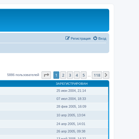
Регистрация
Вход
Страница
1
из
118
1
2
3
4
5
118
След.
5886 пользователей
…
ЗАРЕГИСТРИРОВАН
25 июн 2004, 21:14
07 июл 2004, 18:33
28 фев 2005, 16:09
10 апр 2005, 13:04
24 апр 2005, 14:01
26 апр 2005, 09:38
13 май 2005, 14:32