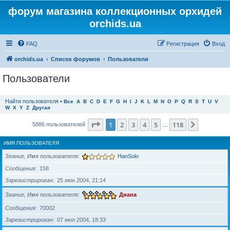
форум магазина коллекционных орхидей
orchids.ua
FAQ
Регистрация
Вход
orchids.ua
Список форумов
Пользователи
Пользователи
Найти пользователя
•
Все
A
B
C
D
E
F
G
H
I
J
K
L
M
N
O
P
Q
R
S
T
U
V
W
X
Y
Z
Другая
Страница
1
из
118
1
2
3
4
5
118
След.
5886 пользователей
…
ИМЯ ПОЛЬЗОВАТЕЛЯ
Звание, Имя пользователя
HanSolo
Сообщения
158
Зарегистрирован
25 июн 2004, 21:14
Звание, Имя пользователя
Диана
Сообщения
70002
Зарегистрирован
07 июл 2004, 18:33