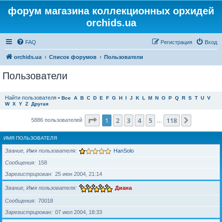
форум магазина коллекционных орхидей
orchids.ua
FAQ
Регистрация
Вход
orchids.ua
Список форумов
Пользователи
Пользователи
Найти пользователя
•
Все
A
B
C
D
E
F
G
H
I
J
K
L
M
N
O
P
Q
R
S
T
U
V
W
X
Y
Z
Другая
Страница
1
из
118
1
2
3
4
5
118
След.
5886 пользователей
…
ИМЯ ПОЛЬЗОВАТЕЛЯ
Звание, Имя пользователя
HanSolo
Сообщения
158
Зарегистрирован
25 июн 2004, 21:14
Звание, Имя пользователя
Диана
Сообщения
70018
Зарегистрирован
07 июл 2004, 18:33