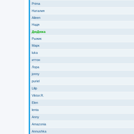
Prima
Наталия
Aileen
Надя
ДюДюка
Рыжик
Марк
luka
иттон
Лора
jonny
puriel
Lilip
Viktor.R.
Elen
lenta
Anny
Amazonia
Annushka