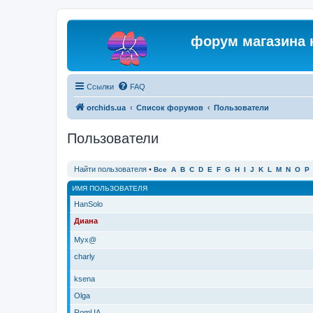
форум магазина 
Ссылки
FAQ
orchids.ua
Список форумов
Пользователи
Пользователи
Найти пользователя
•
Все
A
B
C
D
E
F
G
H
I
J
K
L
M
N
O
P
ИМЯ ПОЛЬЗОВАТЕЛЯ
HanSolo
Диана
Myx@
charly
ksena
Olga
RomUA