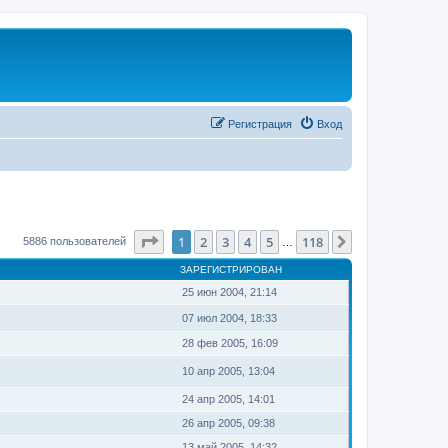
Регистрация
Вход
Страница
1
из
118
1
2
3
4
5
118
След.
5886 пользователей
…
ЗАРЕГИСТРИРОВАН
25 июн 2004, 21:14
07 июл 2004, 18:33
28 фев 2005, 16:09
10 апр 2005, 13:04
24 апр 2005, 14:01
26 апр 2005, 09:38
13 май 2005, 14:32