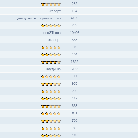
282
Эксперт
164
двинутый экспериментатор
4133
233
проЭТесса
10406
Эксперт
338
116
444
1622
Флудинка
6183
117
955
296
417
633
811
788
86
415