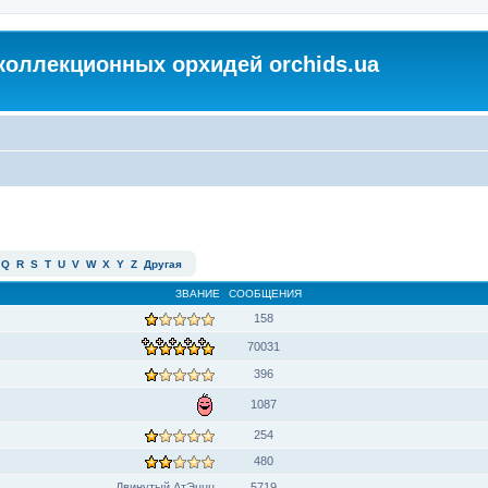
коллекционных орхидей orchids.ua
Q
R
S
T
U
V
W
X
Y
Z
Другая
ЗВАНИЕ
СООБЩЕНИЯ
158
70031
396
1087
254
480
Двинутый АтЭццц
5719