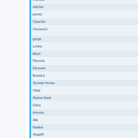
stitcher
peretz
Opachki
Оксана11
gorge
Lenka
lelsyf
Plyusha
Евгения
Businka
Лунная Ночка
Vitaly
Ирина-Киев
Dana
Алочка
Alla
Nadine
ЛюдаМ