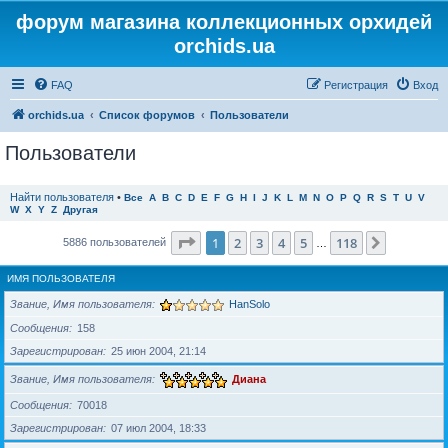
форум магазина коллекционных орхидей
orchids.ua
FAQ
Регистрация
Вход
orchids.ua
Список форумов
Пользователи
Пользователи
Найти пользователя
•
Все
A
B
C
D
E
F
G
H
I
J
K
L
M
N
O
P
Q
R
S
T
U
V
W
X
Y
Z
Другая
Страница
1
из
118
1
2
3
4
5
118
След.
5886 пользователей
…
ИМЯ ПОЛЬЗОВАТЕЛЯ
Звание, Имя пользователя
HanSolo
Сообщения
158
Зарегистрирован
25 июн 2004, 21:14
Звание, Имя пользователя
Диана
Сообщения
70018
Зарегистрирован
07 июл 2004, 18:33