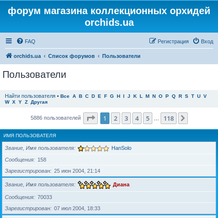
форум магазина коллекционных орхидей
orchids.ua
FAQ
Регистрация
Вход
orchids.ua
Список форумов
Пользователи
Пользователи
Найти пользователя
•
Все
A
B
C
D
E
F
G
H
I
J
K
L
M
N
O
P
Q
R
S
T
U
V
W
X
Y
Z
Другая
Страница
1
из
118
1
2
3
4
5
118
След.
5886 пользователей
…
ИМЯ ПОЛЬЗОВАТЕЛЯ
Звание, Имя пользователя
HanSolo
Сообщения
158
Зарегистрирован
25 июн 2004, 21:14
Звание, Имя пользователя
Диана
Сообщения
70033
Зарегистрирован
07 июл 2004, 18:33