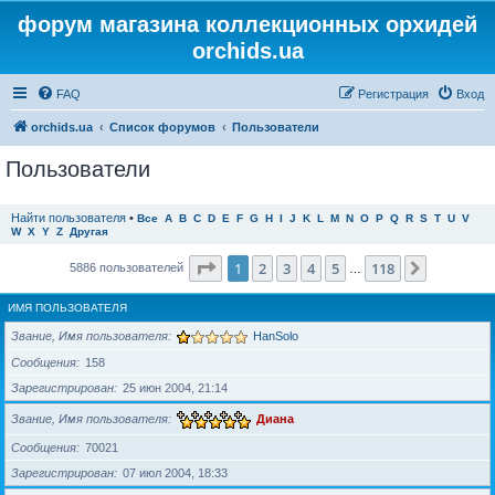
форум магазина коллекционных орхидей
orchids.ua
FAQ
Регистрация
Вход
orchids.ua
Список форумов
Пользователи
Пользователи
Найти пользователя
•
Все
A
B
C
D
E
F
G
H
I
J
K
L
M
N
O
P
Q
R
S
T
U
V
W
X
Y
Z
Другая
Страница
1
из
118
1
2
3
4
5
118
След.
5886 пользователей
…
ИМЯ ПОЛЬЗОВАТЕЛЯ
Звание, Имя пользователя
HanSolo
Сообщения
158
Зарегистрирован
25 июн 2004, 21:14
Звание, Имя пользователя
Диана
Сообщения
70021
Зарегистрирован
07 июл 2004, 18:33