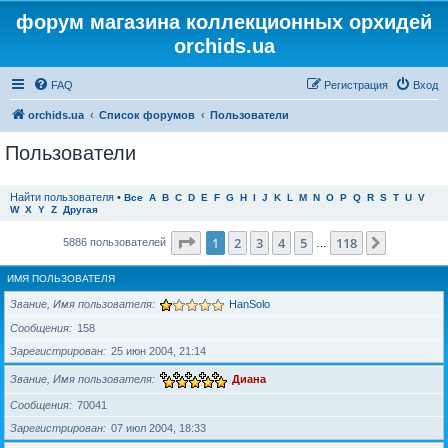
форум магазина коллекционных орхидей
orchids.ua
FAQ
Регистрация
Вход
orchids.ua
Список форумов
Пользователи
Пользователи
Найти пользователя
•
Все
A
B
C
D
E
F
G
H
I
J
K
L
M
N
O
P
Q
R
S
T
U
V
W
X
Y
Z
Другая
Страница
1
из
118
1
2
3
4
5
118
След.
5886 пользователей
…
ИМЯ ПОЛЬЗОВАТЕЛЯ
Звание, Имя пользователя
HanSolo
Сообщения
158
Зарегистрирован
25 июн 2004, 21:14
Звание, Имя пользователя
Диана
Сообщения
70041
Зарегистрирован
07 июл 2004, 18:33