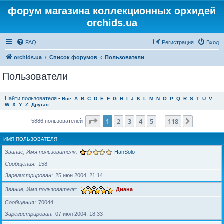
форум магазина коллекционных орхидей
orchids.ua
FAQ
Регистрация
Вход
orchids.ua
Список форумов
Пользователи
Пользователи
Найти пользователя
•
Все
A
B
C
D
E
F
G
H
I
J
K
L
M
N
O
P
Q
R
S
T
U
V
W
X
Y
Z
Другая
Страница
1
из
118
1
2
3
4
5
118
След.
5886 пользователей
…
ИМЯ ПОЛЬЗОВАТЕЛЯ
Звание, Имя пользователя
HanSolo
Сообщения
158
Зарегистрирован
25 июн 2004, 21:14
Звание, Имя пользователя
Диана
Сообщения
70044
Зарегистрирован
07 июл 2004, 18:33