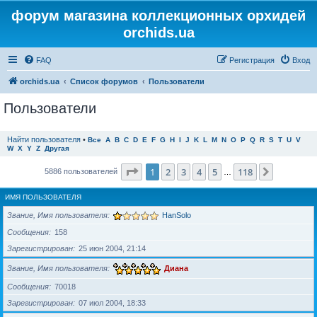
форум магазина коллекционных орхидей
orchids.ua
FAQ
Регистрация
Вход
orchids.ua
Список форумов
Пользователи
Пользователи
Найти пользователя
•
Все
A
B
C
D
E
F
G
H
I
J
K
L
M
N
O
P
Q
R
S
T
U
V
W
X
Y
Z
Другая
Страница
1
из
118
1
2
3
4
5
118
След.
5886 пользователей
…
ИМЯ ПОЛЬЗОВАТЕЛЯ
Звание, Имя пользователя
HanSolo
Сообщения
158
Зарегистрирован
25 июн 2004, 21:14
Звание, Имя пользователя
Диана
Сообщения
70018
Зарегистрирован
07 июл 2004, 18:33