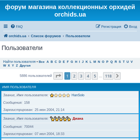
форум магазина коллекционных орхидей
orchids.ua
FAQ
Регистрация
Вход
orchids.ua
Список форумов
Пользователи
Пользователи
Найти пользователя
•
Все
A
B
C
D
E
F
G
H
I
J
K
L
M
N
O
P
Q
R
S
T
U
V
W
X
Y
Z
Другая
Страница
1
из
118
1
2
3
4
5
118
След.
5886 пользователей
…
ИМЯ ПОЛЬЗОВАТЕЛЯ
Звание, Имя пользователя
HanSolo
Сообщения
158
Зарегистрирован
25 июн 2004, 21:14
Звание, Имя пользователя
Диана
Сообщения
70044
Зарегистрирован
07 июл 2004, 18:33