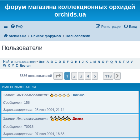
форум магазина коллекционных орхидей
orchids.ua
FAQ
Регистрация
Вход
orchids.ua
Список форумов
Пользователи
Пользователи
Найти пользователя
•
Все
A
B
C
D
E
F
G
H
I
J
K
L
M
N
O
P
Q
R
S
T
U
V
W
X
Y
Z
Другая
Страница
1
из
118
1
2
3
4
5
118
След.
5886 пользователей
…
ИМЯ ПОЛЬЗОВАТЕЛЯ
Звание, Имя пользователя
HanSolo
Сообщения
158
Зарегистрирован
25 июн 2004, 21:14
Звание, Имя пользователя
Диана
Сообщения
70018
Зарегистрирован
07 июл 2004, 18:33