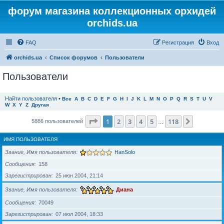
форум магазина коллекционных орхидей
orchids.ua
FAQ
Регистрация
Вход
orchids.ua
Список форумов
Пользователи
Пользователи
Найти пользователя
•
Все
A
B
C
D
E
F
G
H
I
J
K
L
M
N
O
P
Q
R
S
T
U
V
W
X
Y
Z
Другая
Страница
1
из
118
1
2
3
4
5
118
След.
5886 пользователей
…
ИМЯ ПОЛЬЗОВАТЕЛЯ
Звание, Имя пользователя
HanSolo
Сообщения
158
Зарегистрирован
25 июн 2004, 21:14
Звание, Имя пользователя
Диана
Сообщения
70049
Зарегистрирован
07 июл 2004, 18:33