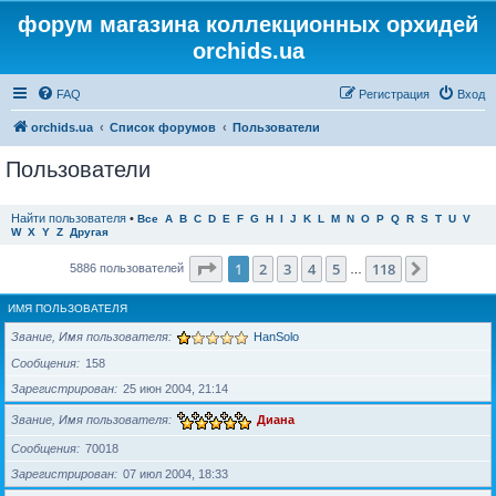
форум магазина коллекционных орхидей
orchids.ua
FAQ
Регистрация
Вход
orchids.ua
Список форумов
Пользователи
Пользователи
Найти пользователя
•
Все
A
B
C
D
E
F
G
H
I
J
K
L
M
N
O
P
Q
R
S
T
U
V
W
X
Y
Z
Другая
Страница
1
из
118
1
2
3
4
5
118
След.
5886 пользователей
…
ИМЯ ПОЛЬЗОВАТЕЛЯ
Звание, Имя пользователя
HanSolo
Сообщения
158
Зарегистрирован
25 июн 2004, 21:14
Звание, Имя пользователя
Диана
Сообщения
70018
Зарегистрирован
07 июл 2004, 18:33