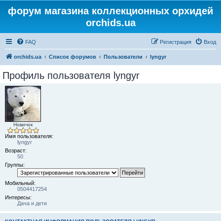
форум магазина коллекционных орхидей
orchids.ua
FAQ
Регистрация
Вход
orchids.ua
Список форумов
Пользователи
lyngyr
Профиль пользователя lyngyr
Новичок
Имя пользователя:
lyngyr
Возраст:
50
Группы:
Мобильный:
0504417254
Интересы:
Дача и дети