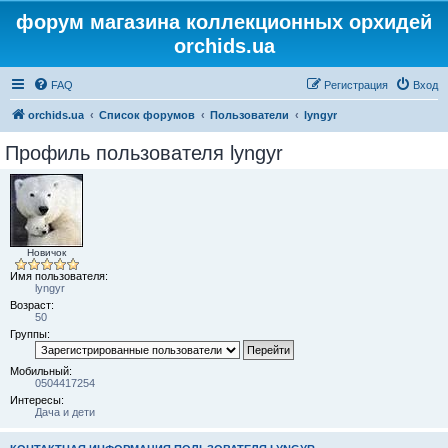
форум магазина коллекционных орхидей
orchids.ua
FAQ
Регистрация
Вход
orchids.ua
Список форумов
Пользователи
lyngyr
Профиль пользователя lyngyr
Новичок
Имя пользователя:
lyngyr
Возраст:
50
Группы:
Мобильный:
0504417254
Интересы:
Дача и дети