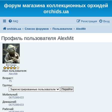
форум магазина коллекционных орхидей
orchids.ua
FAQ
Регистрация
Вход
orchids.ua
Список форумов
Пользователи
AlexMit
Профиль пользователя AlexMit
Ветеран
Имя пользователя:
AlexMit
Возраст:
75
Группы:
Мобильный:
0675386433
Домашний:
0675386433
Рабочий: