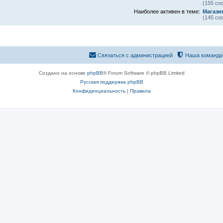
(155 со
Наиболее активен в теме:
Магази
(145 со
Связаться с администрацией
Наша команда
Создано на основе
phpBB
® Forum Software © phpBB Limited
Русская поддержка phpBB
Конфиденциальность
|
Правила