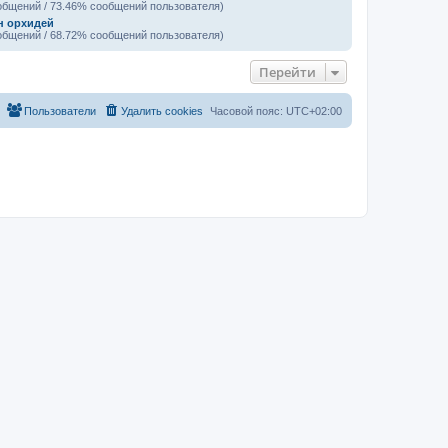
общений / 73.46% сообщений пользователя)
н орхидей
общений / 68.72% сообщений пользователя)
Перейти
Пользователи
Удалить cookies
Часовой пояс:
UTC+02:00