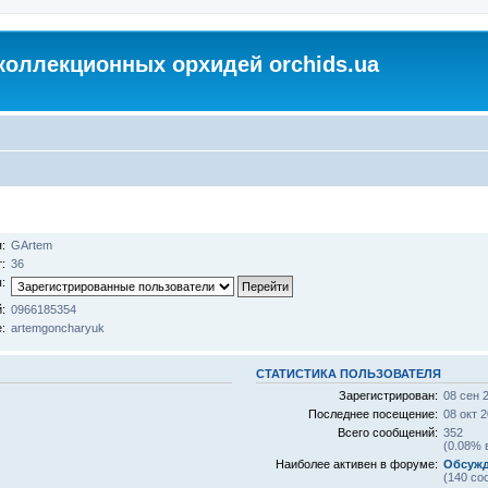
коллекционных орхидей orchids.ua
:
GArtem
:
36
:
:
0966185354
:
artemgoncharyuk
СТАТИСТИКА ПОЛЬЗОВАТЕЛЯ
Зарегистрирован:
08 сен 
Последнее посещение:
08 окт 2
Всего сообщений:
352
(0.08% 
Наиболее активен в форуме:
Обсужд
(140 со