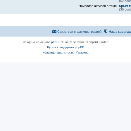
(62 соо
Наиболее активен в теме:
Крым м
(36 соо
Связаться с администрацией
Наша команда
Создано на основе
phpBB
® Forum Software © phpBB Limited
Русская поддержка phpBB
Конфиденциальность
|
Правила