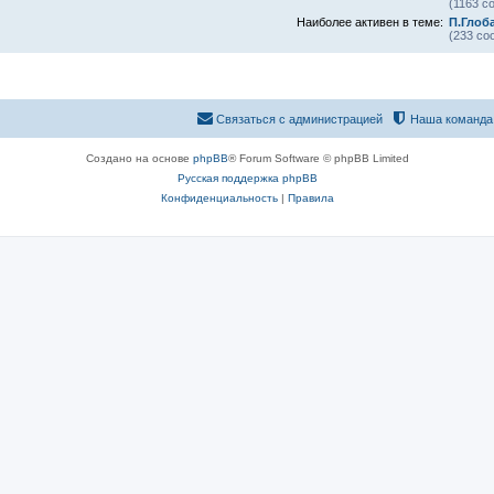
(1163 с
Наиболее активен в теме:
П.Глоб
(233 со
Связаться с администрацией
Наша команда
Создано на основе
phpBB
® Forum Software © phpBB Limited
Русская поддержка phpBB
Конфиденциальность
|
Правила