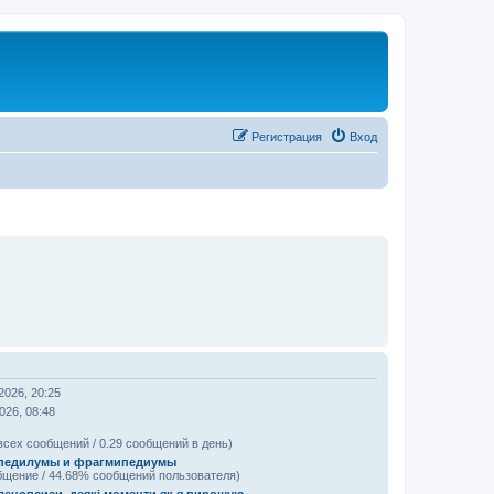
Регистрация
Вход
2026, 20:25
026, 08:48
всех сообщений / 0.29 сообщений в день)
педилумы и фрагмипедиумы
бщение / 44.68% сообщений пользователя)
ленопсиси, деякі моменти як я вирощую.