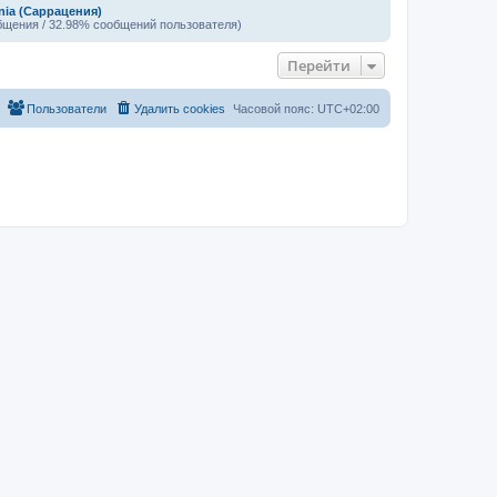
nia (Саррацения)
бщения / 32.98% сообщений пользователя)
Перейти
Пользователи
Удалить cookies
Часовой пояс:
UTC+02:00