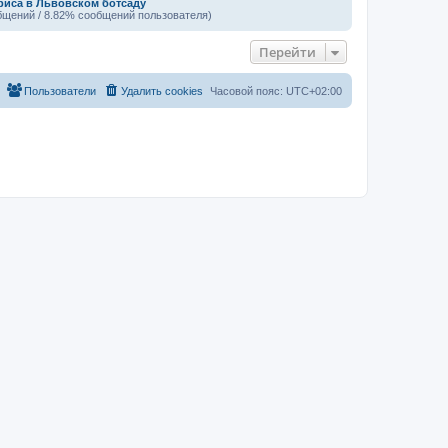
риса в Львовском ботсаду
бщений / 8.82% сообщений пользователя)
Перейти
Пользователи
Удалить cookies
Часовой пояс:
UTC+02:00