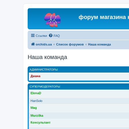
форум магазина 
Ссылки
FAQ
orchids.ua
Список форумов
Наша команда
Наша команда
АДМИНИСТРАТОРЫ
Диана
СУПЕРМОДЕРАТОРЫ
ElenaD
HanSolo
Mag
Murzilka
Консультант