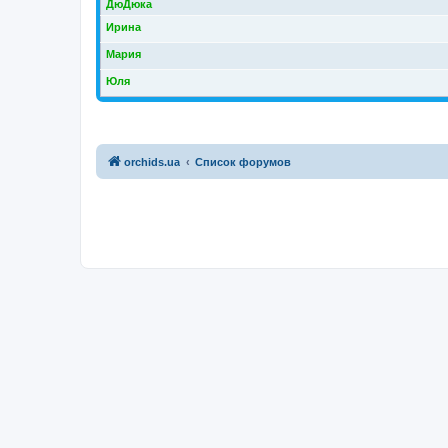
ДюДюка
Ирина
Мария
Юля
orchids.ua
Список форумов