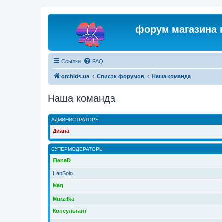
форум магазина 
Ссылки
FAQ
orchids.ua
Список форумов
Наша команда
Наша команда
АДМИНИСТРАТОРЫ
Диана
СУПЕРМОДЕРАТОРЫ
ElenaD
HanSolo
Mag
Murzilka
Консультант