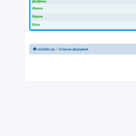
ДюДюка
Ирина
Мария
Юля
orchids.ua
Список форумов