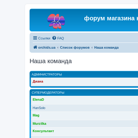
форум магазина 
Ссылки
FAQ
orchids.ua
Список форумов
Наша команда
Наша команда
АДМИНИСТРАТОРЫ
Диана
СУПЕРМОДЕРАТОРЫ
ElenaD
HanSolo
Mag
Murzilka
Консультант