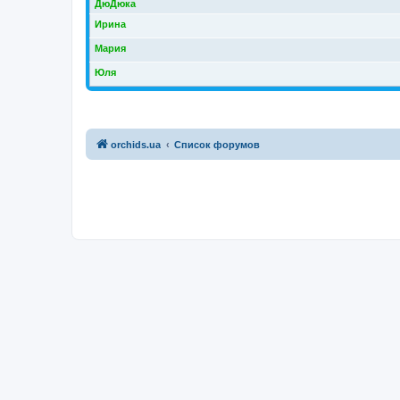
ДюДюка
Ирина
Мария
Юля
orchids.ua
Список форумов