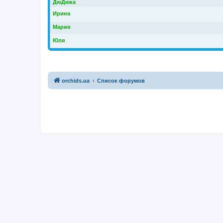
ДюДюка
Ирина
Мария
Юля
orchids.ua
Список форумов