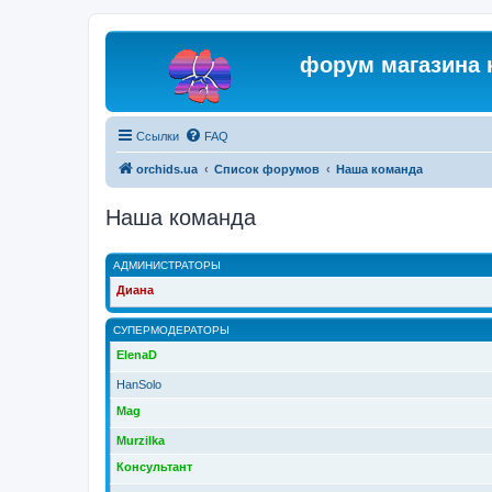
форум магазина 
Ссылки
FAQ
orchids.ua
Список форумов
Наша команда
Наша команда
АДМИНИСТРАТОРЫ
Диана
СУПЕРМОДЕРАТОРЫ
ElenaD
HanSolo
Mag
Murzilka
Консультант