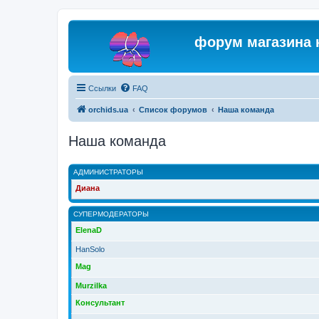
форум магазина 
Ссылки
FAQ
orchids.ua
Список форумов
Наша команда
Наша команда
АДМИНИСТРАТОРЫ
Диана
СУПЕРМОДЕРАТОРЫ
ElenaD
HanSolo
Mag
Murzilka
Консультант