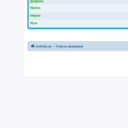
ДюДюка
Ирина
Мария
Юля
orchids.ua
Список форумов