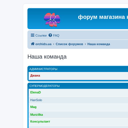
форум магазина 
Ссылки
FAQ
orchids.ua
Список форумов
Наша команда
Наша команда
АДМИНИСТРАТОРЫ
Диана
СУПЕРМОДЕРАТОРЫ
ElenaD
HanSolo
Mag
Murzilka
Консультант