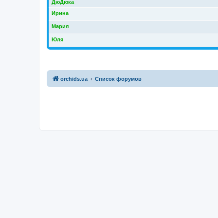
ДюДюка
Ирина
Мария
Юля
orchids.ua
Список форумов