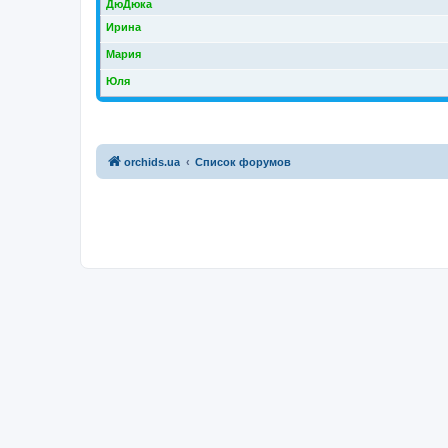
ДюДюка
Ирина
Мария
Юля
orchids.ua
Список форумов