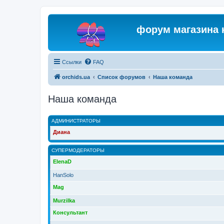
форум магазина 
Ссылки
FAQ
orchids.ua
Список форумов
Наша команда
Наша команда
АДМИНИСТРАТОРЫ
Диана
СУПЕРМОДЕРАТОРЫ
ElenaD
HanSolo
Mag
Murzilka
Консультант