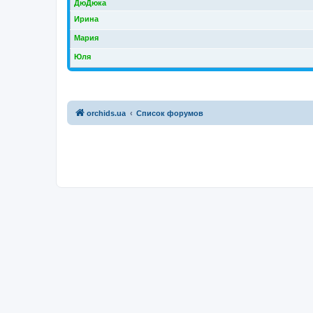
ДюДюка
Ирина
Мария
Юля
orchids.ua
Список форумов