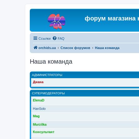
форум магазина 
Ссылки
FAQ
orchids.ua
Список форумов
Наша команда
Наша команда
АДМИНИСТРАТОРЫ
Диана
СУПЕРМОДЕРАТОРЫ
ElenaD
HanSolo
Mag
Murzilka
Консультант