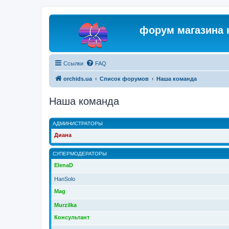
форум магазина 
Ссылки
FAQ
orchids.ua
Список форумов
Наша команда
Наша команда
АДМИНИСТРАТОРЫ
Диана
СУПЕРМОДЕРАТОРЫ
ElenaD
HanSolo
Mag
Murzilka
Консультант