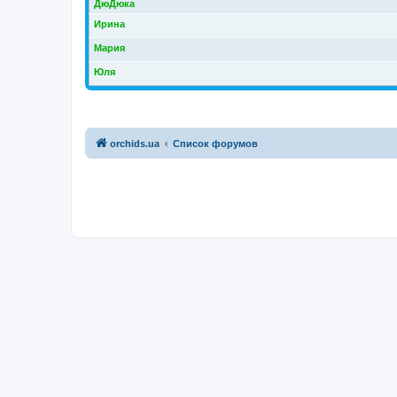
ДюДюка
Ирина
Мария
Юля
orchids.ua
Список форумов