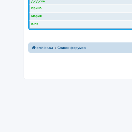
ДюДюка
Ирина
Мария
Юля
orchids.ua
Список форумов