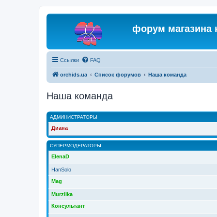
форум магазина 
Ссылки
FAQ
orchids.ua
Список форумов
Наша команда
Наша команда
АДМИНИСТРАТОРЫ
Диана
СУПЕРМОДЕРАТОРЫ
ElenaD
HanSolo
Mag
Murzilka
Консультант