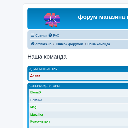
форум магазина 
Ссылки
FAQ
orchids.ua
Список форумов
Наша команда
Наша команда
АДМИНИСТРАТОРЫ
Диана
СУПЕРМОДЕРАТОРЫ
ElenaD
HanSolo
Mag
Murzilka
Консультант