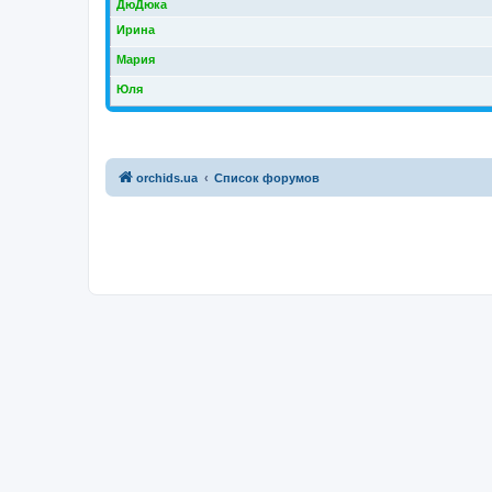
ДюДюка
Ирина
Мария
Юля
orchids.ua
Список форумов