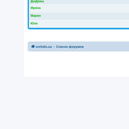
ДюДюка
Ирина
Мария
Юля
orchids.ua
Список форумов