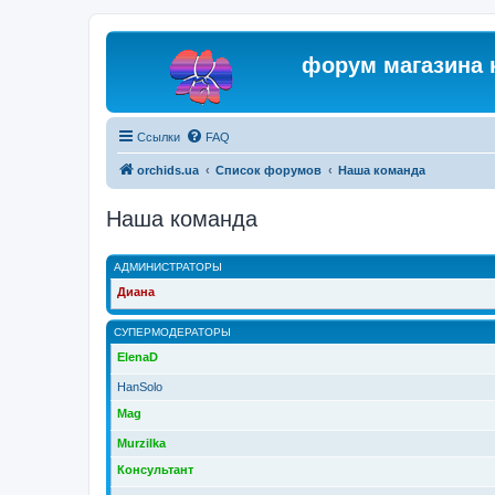
форум магазина 
Ссылки
FAQ
orchids.ua
Список форумов
Наша команда
Наша команда
АДМИНИСТРАТОРЫ
Диана
СУПЕРМОДЕРАТОРЫ
ElenaD
HanSolo
Mag
Murzilka
Консультант