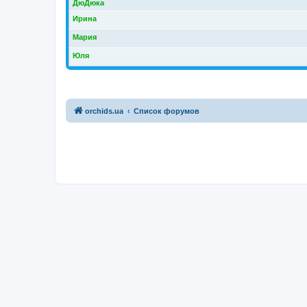
ДюДюка
Ирина
Мария
Юля
orchids.ua
Список форумов