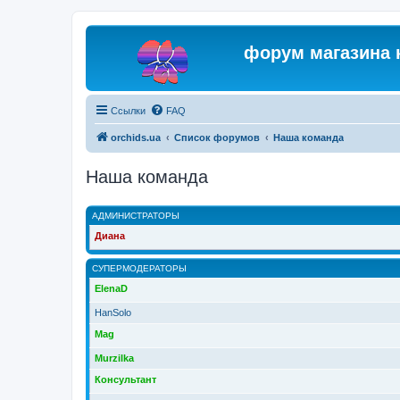
форум магазина 
Ссылки
FAQ
orchids.ua
Список форумов
Наша команда
Наша команда
АДМИНИСТРАТОРЫ
Диана
СУПЕРМОДЕРАТОРЫ
ElenaD
HanSolo
Mag
Murzilka
Консультант