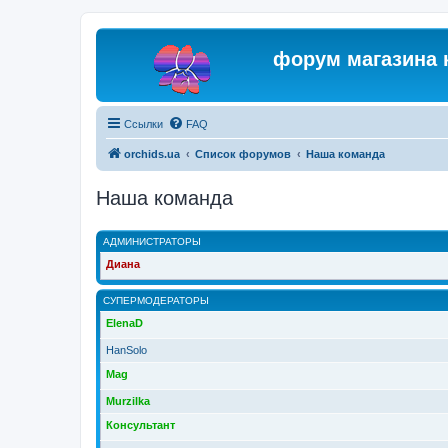
форум магазина 
Ссылки
FAQ
orchids.ua
Список форумов
Наша команда
Наша команда
АДМИНИСТРАТОРЫ
Диана
СУПЕРМОДЕРАТОРЫ
ElenaD
HanSolo
Mag
Murzilka
Консультант