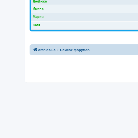
ДюДюка
Ирина
Мария
Юля
orchids.ua
Список форумов