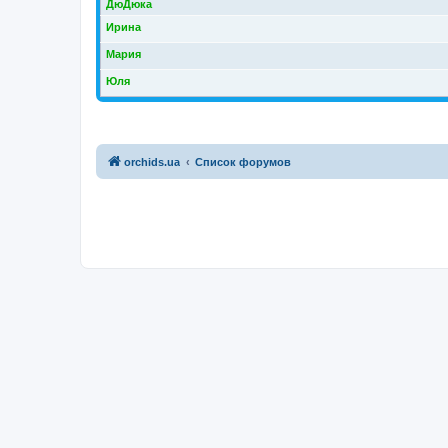
ДюДюка
Ирина
Мария
Юля
orchids.ua
Список форумов