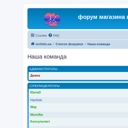
форум магазина 
Ссылки
FAQ
orchids.ua
Список форумов
Наша команда
Наша команда
АДМИНИСТРАТОРЫ
Диана
СУПЕРМОДЕРАТОРЫ
ElenaD
HanSolo
Mag
Murzilka
Консультант