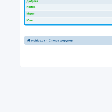
ДюДюка
Ирина
Мария
Юля
orchids.ua
Список форумов