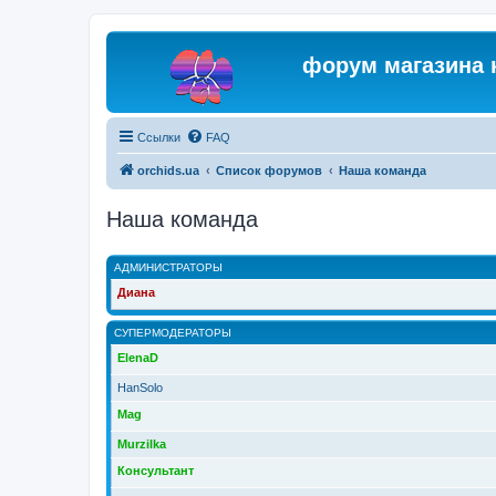
форум магазина 
Ссылки
FAQ
orchids.ua
Список форумов
Наша команда
Наша команда
АДМИНИСТРАТОРЫ
Диана
СУПЕРМОДЕРАТОРЫ
ElenaD
HanSolo
Mag
Murzilka
Консультант