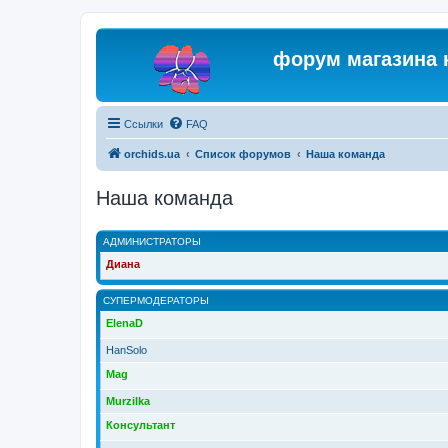
форум магазина 
Ссылки
FAQ
orchids.ua
Список форумов
Наша команда
Наша команда
АДМИНИСТРАТОРЫ
Диана
СУПЕРМОДЕРАТОРЫ
ElenaD
HanSolo
Mag
Murzilka
Консультант