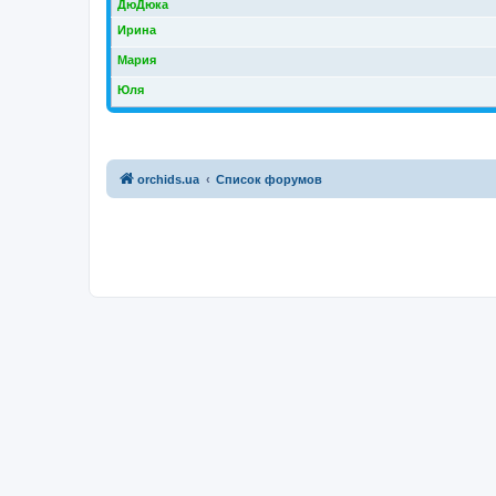
ДюДюка
Ирина
Мария
Юля
orchids.ua
Список форумов