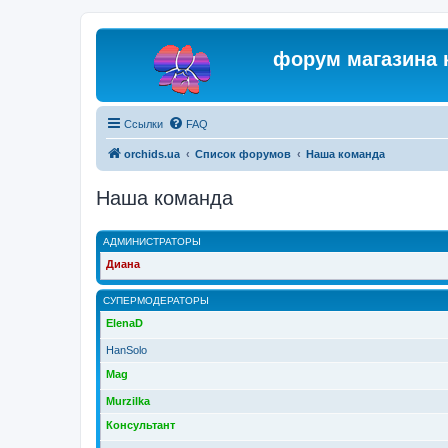
форум магазина 
Ссылки
FAQ
orchids.ua
Список форумов
Наша команда
Наша команда
АДМИНИСТРАТОРЫ
Диана
СУПЕРМОДЕРАТОРЫ
ElenaD
HanSolo
Mag
Murzilka
Консультант