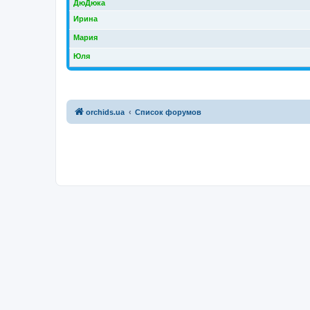
ДюДюка
Ирина
Мария
Юля
orchids.ua
Список форумов