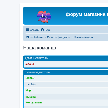
форум магазина 
Ссылки
FAQ
orchids.ua
Список форумов
Наша команда
Наша команда
АДМИНИСТРАТОРЫ
Диана
СУПЕРМОДЕРАТОРЫ
ElenaD
HanSolo
Mag
Murzilka
Консультант