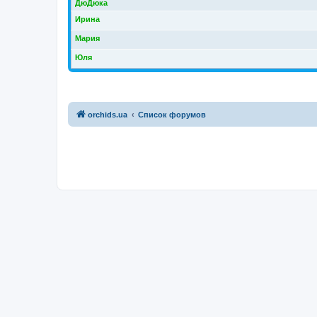
ДюДюка
Ирина
Мария
Юля
orchids.ua
Список форумов