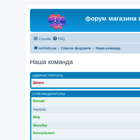
форум магазина 
Ссылки
FAQ
orchids.ua
Список форумов
Наша команда
Наша команда
АДМИНИСТРАТОРЫ
Диана
СУПЕРМОДЕРАТОРЫ
ElenaD
HanSolo
Mag
Murzilka
Консультант