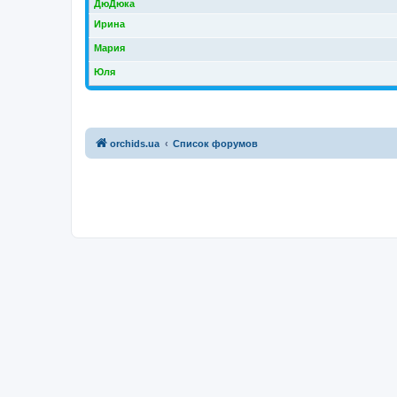
ДюДюка
Ирина
Мария
Юля
orchids.ua
Список форумов