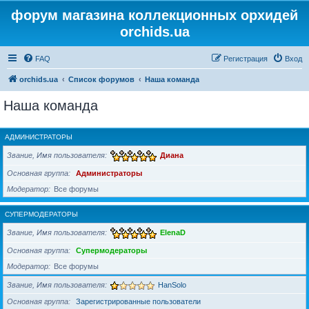
форум магазина коллекционных орхидей
orchids.ua
FAQ
Регистрация
Вход
orchids.ua
Список форумов
Наша команда
Наша команда
АДМИНИСТРАТОРЫ
Звание, Имя пользователя
Диана
Основная группа
Администраторы
Модератор
Все форумы
СУПЕРМОДЕРАТОРЫ
Звание, Имя пользователя
ElenaD
Основная группа
Супермодераторы
Модератор
Все форумы
Звание, Имя пользователя
HanSolo
Основная группа
Зарегистрированные пользователи