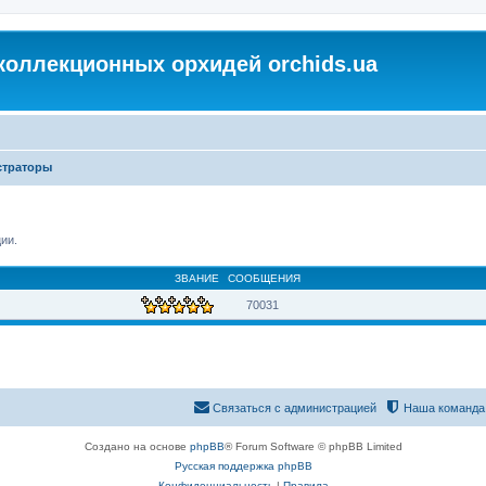
коллекционных орхидей orchids.ua
траторы
ии.
ЗВАНИЕ
СООБЩЕНИЯ
70031
Связаться с администрацией
Наша команда
Создано на основе
phpBB
® Forum Software © phpBB Limited
Русская поддержка phpBB
Конфиденциальность
|
Правила