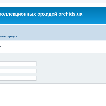
коллекционных орхидей orchids.ua
дминистрации
и