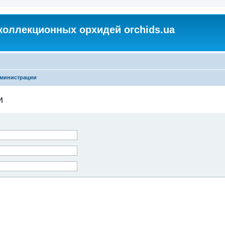
коллекционных орхидей orchids.ua
дминистрации
и